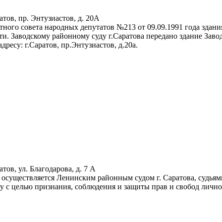
атов, пр. Энтузиастов, д. 20А
ного совета народных депутатов №213 от 09.09.1991 года здани
. Заводскому районному суду г.Саратова передано здание Зав
дресу: г.Саратов, пр.Энтузиастов, д.20а.
атов, ул. Благодарова, д. 7 А
е осуществляется Ленинским районным судом г. Саратова, судь
у с целью признания, соблюдения и защиты прав и свобод лично