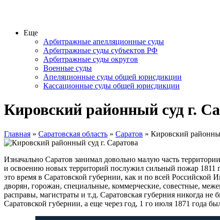
Еще
Арбитражные апелляционные суды
Арбитражные суды субъектов РФ
Арбитражные суды округов
Военные суды
Апеляционные суды общей юрисдикции
Кассационные суды общей юрисдикции
Кировский районный суд г. С
Главная
»
Саратовская область
»
Саратов
» Кировский районный
Изначально Саратов занимал довольно малую часть территории,
и освоению новых территорий послужил сильный пожар 1811 го
это время в Саратовской губернии, как и по всей Российской 
дворян, горожан, специальные, коммерческие, совестные, меж
расправы, магистраты и т.д. Саратовская губерния никогда не
Саратовской губернии, а еще через год, 1 го июля 1871 года б