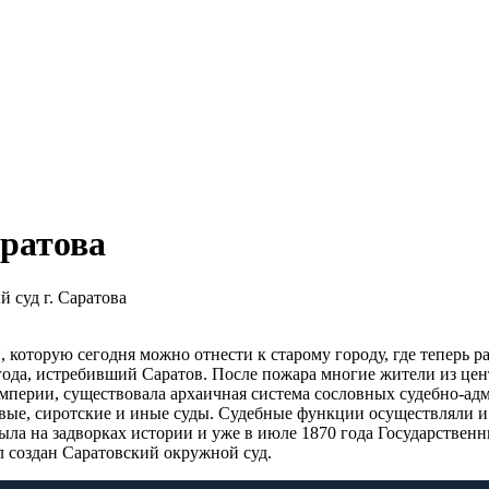
аратова
 суд г. Саратова
 которую сегодня можно отнести к старому городу, где теперь р
да, истребивший Саратов. После пожара многие жители из центр
Империи, существовала архаичная система сословных судебно-ад
евые, сиротские и иные суды. Судебные функции осуществляли 
 была на задворках истории и уже в июле 1870 года Государстве
ыл создан Саратовский окружной суд.