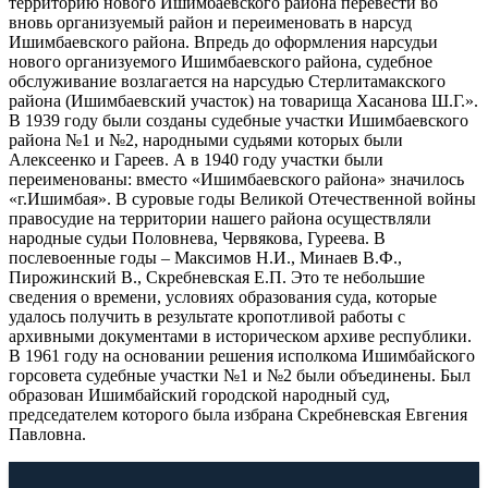
территорию нового Ишимбаевского района перевести во
вновь организуемый район и переименовать в нарсуд
Ишимбаевского района. Впредь до оформления нарсудьи
нового организуемого Ишимбаевского района, судебное
обслуживание возлагается на нарсудью Стерлитамакского
района (Ишимбаевский участок) на товарища Хасанова Ш.Г.».
В 1939 году были созданы судебные участки Ишимбаевского
района №1 и №2, народными судьями которых были
Алексеенко и Гареев. А в 1940 году участки были
переименованы: вместо «Ишимбаевского района» значилось
«г.Ишимбая». В суровые годы Великой Отечественной войны
правосудие на территории нашего района осуществляли
народные судьи Половнева, Червякова, Гуреева. В
послевоенные годы – Максимов Н.И., Минаев В.Ф.,
Пирожинский В., Скребневская Е.П. Это те небольшие
сведения о времени, условиях образования суда, которые
удалось получить в результате кропотливой работы с
архивными документами в историческом архиве республики.
В 1961 году на основании решения исполкома Ишимбайского
горсовета судебные участки №1 и №2 были объединены. Был
образован Ишимбайский городской народный суд,
председателем которого была избрана Скребневская Евгения
Павловна.