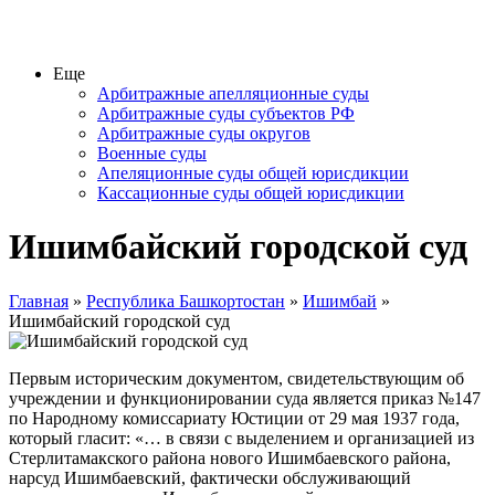
Еще
Арбитражные апелляционные суды
Арбитражные суды субъектов РФ
Арбитражные суды округов
Военные суды
Апеляционные суды общей юрисдикции
Кассационные суды общей юрисдикции
Ишимбайский городской суд
Главная
»
Республика Башкортостан
»
Ишимбай
»
Ишимбайский городской суд
Первым историческим документом, свидетельствующим об
учреждении и функционировании суда является приказ №147
по Народному комиссариату Юстиции от 29 мая 1937 года,
который гласит: «… в связи с выделением и организацией из
Стерлитамакского района нового Ишимбаевского района,
нарсуд Ишимбаевский, фактически обслуживающий