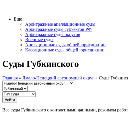
Еще
Арбитражные апелляционные суды
Арбитражные суды субъектов РФ
Арбитражные суды округов
Военные суды
Апеляционные суды общей юрисдикции
Кассационные суды общей юрисдикции
Суды Губкинского
Главная
»
Ямало-Ненецкий автономный округ
» Суды Губкинс
Все суды Губкинского с контактными данными, режимом рабо