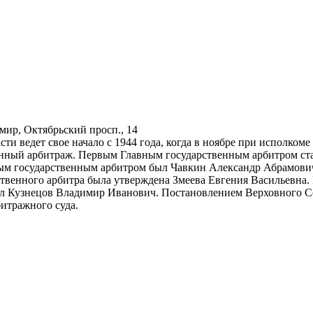
ир, Октябрьский просп., 14
ти ведет свое начало с 1944 года, когда в ноябре при исполком
енный арбитраж. Первым Главным государственным арбитром ст
ным государственным арбитром был Чавкин Александр Абрамович
ственного арбитра была утверждена Змеева Евгения Васильевна. 
л Кузнецов Владимир Иванович. Постановлением Верховного Со
итражного суда.