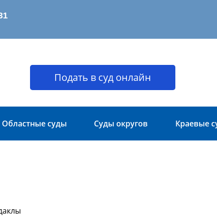
Подать в суд онлайн
Областные суды
Суды округов
Краевые с
даклы