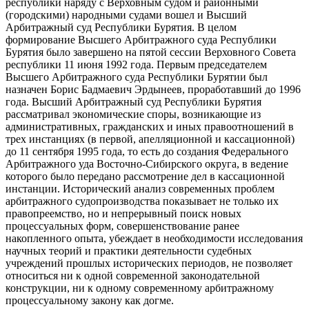
республики наряду с Верховным судом и районными
(городскими) народными судами вошел и Высший
Арбитражный суд Республики Бурятия. В целом
формирование Высшего Арбитражного суда Республики
Бурятия было завершено на пятой сессии Верховного Совета
республики 11 июня 1992 года. Первым председателем
Высшего Арбитражного суда Республики Бурятии был
назначен Борис Бадмаевич Эрдынеев, проработавший до 1996
года. Высший Арбитражный суд Республики Бурятия
рассматривал экономические споры, возникающие из
административных, гражданских и иных правоотношений в
трех инстанциях (в первой, апелляционной и кассационной)
до 11 сентября 1995 года, то есть до создания Федерального
Арбитражного уда Восточно-Сибирского округа, в ведение
которого было передано рассмотрение дел в кассационной
инстанции. Исторический анализ современных проблем
арбитражного судопроизводства показывает не только их
правопреемство, но и непрерывный поиск новых
процессуальных форм, совершенствование ранее
накопленного опыта, убеждает в необходимости исследования
научных теорий и практики деятельности судебных
учреждений прошлых исторических периодов, не позволяет
относиться ни к одной современной законодательной
конструкции, ни к одному современному арбитражному
процессуальному закону как догме.