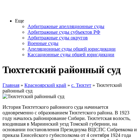
Еще
Арбитражные апелляционные суды
Арбитражные суды субъектов РФ
Арбитражные суды округов
Военные суды
Апеляционные суды общей юрисдикции
Кассационные суды общей юрисдикции
Тюхтетский районный суд
Главная
»
Красноярский край
»
с. Тюхтет
» Тюхтетский
районный суд
История Тюхтетского районного суда начинается
одновременно с образованием Тюхтетского района. В 1923
году началось районирование Сибири. Тюхтетская волость,
входившая в Мариинский уезд Томской губернии, на
основании постановления Президиума ВЦСПС Сибревкома и
приказа Енисейского губисполкома от 4 сентября 1924 года