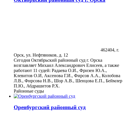
462404, г.
Орск, ул. Нефтяников, д. 12
Сегодня Октябрьский районный суд г. Орска
возглавляет Михаил Александрович Елисеев, а также
работают 11 судей: Радаева О.И., Фризен Ю.А.,
Клевитов О.И, Аксенова Г.И., Фирсов А.А., Колобова
Л.В., Фирсова Н.В., Шор А.В., Шенцова Е.П., Беймлер
П.Ю., Абдрашитов Р.Х.
Районные суды
Оренбургский районный суд