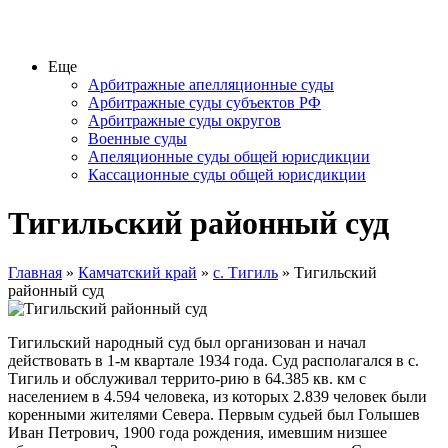
Еще
Арбитражные апелляционные суды
Арбитражные суды субъектов РФ
Арбитражные суды округов
Военные суды
Апеляционные суды общей юрисдикции
Кассационные суды общей юрисдикции
Тигильский районный суд
Главная
»
Камчатский край
»
с. Тигиль
» Тигильский
районный суд
Тигильский народный суд был организован и начал
действовать в 1-м квартале 1934 года. Суд располагался в с.
Тигиль и обслуживал террито-рию в 64.385 кв. км с
населением в 4.594 человека, из которых 2.839 человек были
коренными жителями Севера. Первым судьей был Голышев
Иван Петрович, 1900 года рождения, имевшим низшее