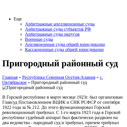
Еще
Арбитражные апелляционные суды
Арбитражные суды субъектов РФ
Арбитражные суды округов
Военные суды
Апеляционные суды общей юрисдикции
Кассационные суды общей юрисдикции
Пригородный районный суд
Главная
»
Республика Северная Осетия-Алания
»
с.
Октябрьское
» Пригородный районный суд
В Горской республике в марте месяце 1923г. был организован
Главсуд Постановлением ВЦИК и СНК РСФСР от сентября
1922 года за № 212. До этого функционировал Горский
революционный трибунал. С 1-го марта 1923 года в Горской
республике судебный аппарат был фактически раздвоен на
два ведомства - народный суд и трибунал, причем трибунал