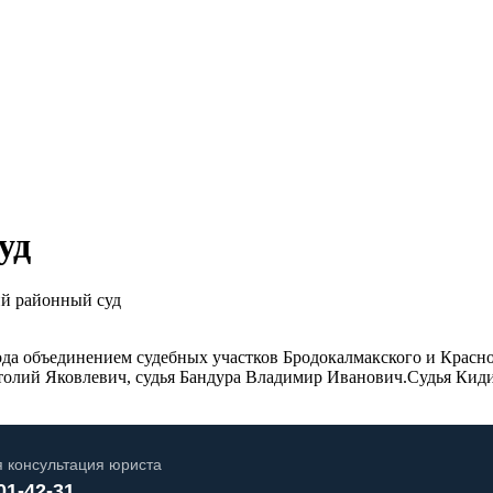
уд
й районный суд
ода объединением судебных участков Бродокалмакского и Красно
толий Яковлевич, судья Бандура Владимир Иванович.Судья Кид