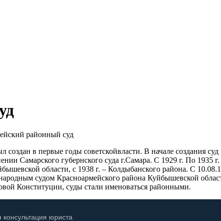
уд
ейский районный суд
л создан в первые годы советскойвласти. В начале создания суд 
нии Самарского губернского суда г.Самара. С 1929 г. По 1935 г.
уйбышевской области, с 1938 г. – Колдыбанского района. С 10.0
 народным судом Красноармейского района Куйбышевской област
новой Конституции, суды стали именоваться районными.