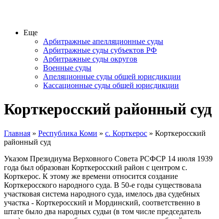
Еще
Арбитражные апелляционные суды
Арбитражные суды субъектов РФ
Арбитражные суды округов
Военные суды
Апеляционные суды общей юрисдикции
Кассационные суды общей юрисдикции
Корткеросский районный суд
Главная
»
Республика Коми
»
с. Корткерос
» Корткеросский
районный суд
Указом Президиума Верховного Совета РСФСР 14 июля 1939
года был образован Корткеросский район с центром с.
Корткерос. К этому же времени относится создание
Корткеросского народного суда. В 50-е годы существовала
участковая система народного суда, имелось два судебных
участка - Корткеросский и Мординский, соответственно в
штате было два народных судьи (в том числе председатель