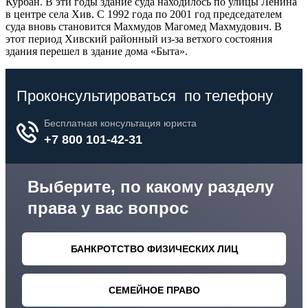
Курбан. В эти годы здание суда находилось по улицы Ленина
в центре села Хив. С 1992 года по 2001 год председателем
суда вновь становится Махмудов Магомед Махмудович. В
этот период Хивский районный из-за ветхого состояния
здания перешел в здание дома «Быта».