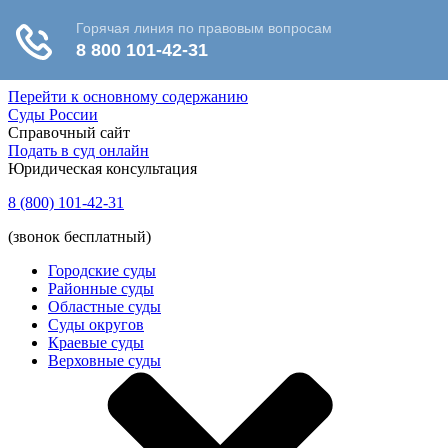
Перейти к основному содержанию
Суды России
Справочный сайт
Подать в суд онлайн
Юридическая консультация
8 (800) 101-42-31
(звонок бесплатный)
Городские суды
Районные суды
Областные суды
Суды округов
Краевые суды
Верховные суды