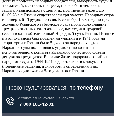
дебных процессах народных заседателей, выборность судей и
засе­дателей, гласность процесса, право обвиняемого на
защиту, незави­симость судей и их подчинение закону. До
01.09.28 в г. Рязани существовали три участка Народных су­дов
и четвертый - Трудовая сессия. В сентябре 1928 года по пред­
ложению Рязанского губернского суда произошло слияние
трех раз­розненных участков народных судов и трудовой
сессии в один объе­диненный Народный суд г. Рязани. Позднее
и этот суд вновь был поделен на участки и к 1941 году на
территории г. Рязани было 5 участков народных судов.
Народные суды подчинялись управлению юстиции
исполнительного комитета Рязанского областного Совета
депутатов трудящихся. В архиве Железнодорожного района
народного суда за 1944-1951 годы отложились документы
(подлинные решения, приговоры и оп­ределения и др.)
Народных судов 4-го и 5-го участков г. Рязани.