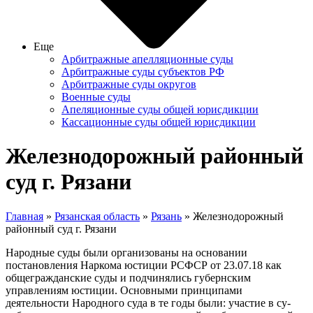
Еще
Арбитражные апелляционные суды
Арбитражные суды субъектов РФ
Арбитражные суды округов
Военные суды
Апеляционные суды общей юрисдикции
Кассационные суды общей юрисдикции
Железнодорожный районный
суд г. Рязани
Главная
»
Рязанская область
»
Рязань
» Железнодорожный
районный суд г. Рязани
Народные суды были организованы на основании
постановления Наркома юстиции РСФСР от 23.07.18 как
общегражданские суды и подчинялись губернским
управлениям юстиции. Основными прин­ципами
деятельности Народного суда в те годы были: участие в су­