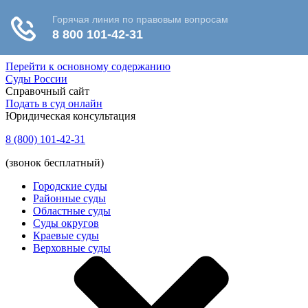
Перейти к основному содержанию
Суды России
Справочный сайт
Подать в суд онлайн
Юридическая консультация
8 (800) 101-42-31
(звонок бесплатный)
Городские суды
Районные суды
Областные суды
Суды округов
Краевые суды
Верховные суды