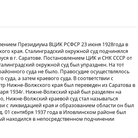
лением Президиума ВЦИК РСФСР 23 июня 1928года в
кого края. Сталинградский окружной суд подчинялся
ся в г. Саратове. Постановлением ЦИК и СНК СССР от
талинградский окружной суд был упразднен. На тот
 районного суда не было. Правосудие осуществлялось
уда, а затем краевого суда. В соответствии с
нтр Нижне-Волжского края был переведен из Саратова в
варя 1934г. Нижне-Волжский край был разделен на
о, Нижне-Волжский краевой суд стал называться
язи с ликвидацией края и образованием области он был
д. 01 сентября 1937 года в Иловлинском районе был
ый находился в непосредственном подчинении