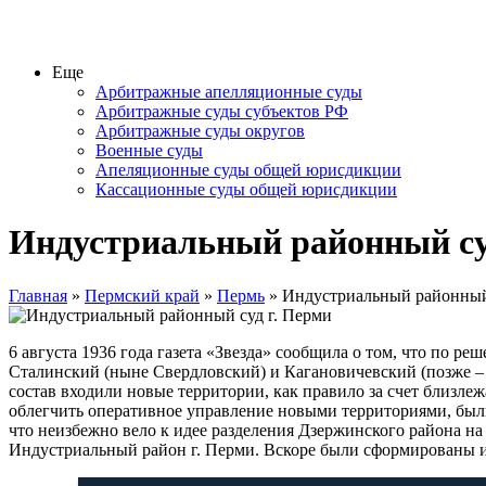
Еще
Арбитражные апелляционные суды
Арбитражные суды субъектов РФ
Арбитражные суды округов
Военные суды
Апеляционные суды общей юрисдикции
Кассационные суды общей юрисдикции
Индустриальный районный су
Главная
»
Пермский край
»
Пермь
» Индустриальный районный 
6 августа 1936 года газета «Звезда» сообщила о том, что по 
Сталинский (ныне Свердловский) и Кагановичевский (позже – 
состав входили новые территории, как правило за счет близле
облегчить оперативное управление новыми территориями, были
что неизбежно вело к идее разделения Дзержинского района н
Индустриальный район г. Перми. Вскоре были сформированы и