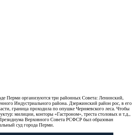
ороде Перми организуются три районных Совета: Ленинский,
енного Индустриального района. Дзержинский район рос, в его
части, граница проходила по опушке Черняевского леса. Чтобы
ктур: милиции, конторы «Гастроном», треста столовых и т.д.,
ом Президиума Верховного Совета РСФСР был образован
альный суд города Перми.