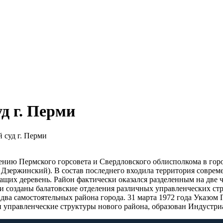
д г. Перми
суд г. Перми
решению Пермского горсовета и Свердловского облисполкома в г
Дзержинский). В состав последнего входила территория соврем
жащих деревень. Район фактически оказался разделенным на две 
 созданы балатовские отделения различных управленческих стру
а два самостоятельных района города. 31 марта 1972 года Указ
 управленческие структуры нового района, образован Индустри