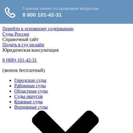
Перейти к основному содержанию
Суды России
Справочный сайт
Подать в суд онлайн
Юридическая консультация
8 (800) 101-42-31
(звонок бесплатный)
Городские суды
Районные суды
Областные суды
Суды округов
Краевые суды
Верховные суды