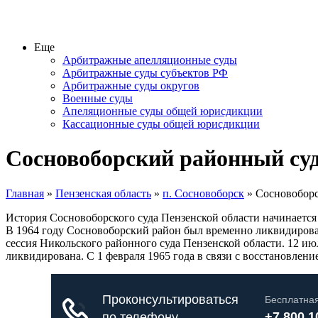
Еще
Арбитражные апелляционные суды
Арбитражные суды субъектов РФ
Арбитражные суды округов
Военные суды
Апеляционные суды общей юрисдикции
Кассационные суды общей юрисдикции
Сосновоборский районный су
Главная
»
Пензенская область
»
п. Сосновоборск
» Сосновоборс
История Сосновоборского суда Пензенской области начинается с
В 1964 году Сосновоборский район был временно ликвидирован
сессия Никольского районного суда Пензенской области. 12 ию
ликвидирована. С 1 февраля 1965 года в связи с восстановлен