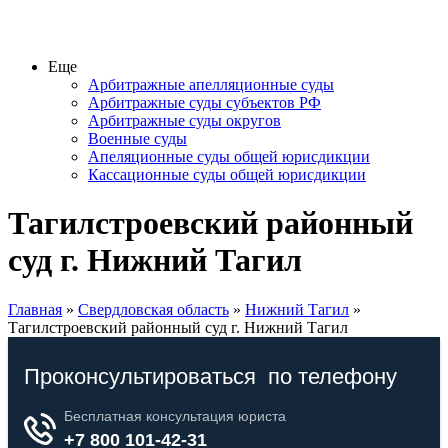
Еще
Арбитражные апелляционные суды
Арбитражные суды субъектов РФ
Арбитражные суды округов
Военные суды
Апеляционные суды общей юрисдикции
Кассационные суды общей юрисдикции
Тагилстроевский районный
суд г. Нижний Тагил
Главная
»
Свердловская область
»
Нижний Тагил
»
Тагилстроевский районный суд г. Нижний Тагил