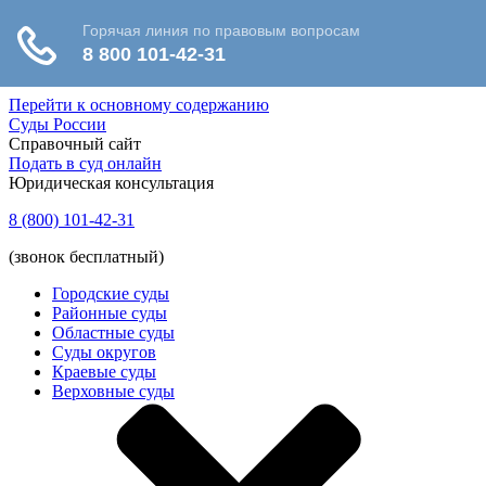
Перейти к основному содержанию
Суды России
Справочный сайт
Подать в суд онлайн
Юридическая консультация
8 (800) 101-42-31
(звонок бесплатный)
Городские суды
Районные суды
Областные суды
Суды округов
Краевые суды
Верховные суды