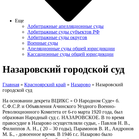
Еще
Арбитражные апелляционные суды
Арбитражные суды субъектов РФ
Арбитражные суды округов
Военные суды
Апеляционные суды общей юрисдикции
Кассационные суды общей юрисдикции
Назаровский городской суд
Главная
»
Красноярский край
»
Назарово
» Назаровский
городской суд
На основании декрета ВЦИКС « О Народном Суде» б.
С.Ф.С.Р. и Объявления Ачинского Уездного Военно-
Революционного Комитета от 6-го марта 1920 года, был
образован Народный суд с. НАЗАРОВСКОЕ. В то время
правосудие в Назарово осуществляли судьи, - Павлов Н. В.,
Филиппов А. Н., ( 20 – 30 годы), Парамонов В. И., Андронов
М. Б., - довоенное время. В 1946 г.с. Назарово было