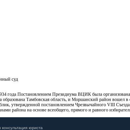
нный суд
1934 года Постановлением Президиума ВЦИК была организована 
 образована Тамбовская область, и Моршанский район вошел в с
блик, утвержденной постановлением Чрезвычайного VIII Съезда
анами района на основе всеобщего, прямого и равного избирател