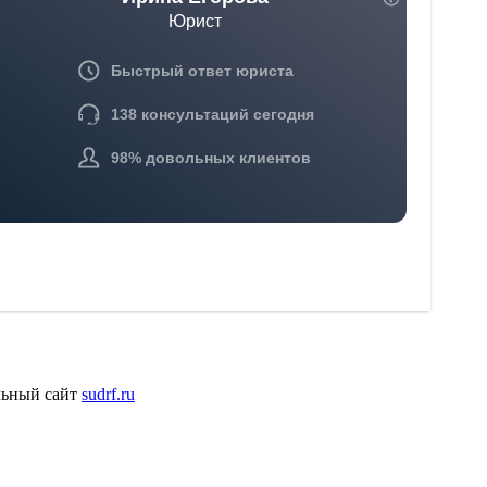
льный сайт
sudrf.ru