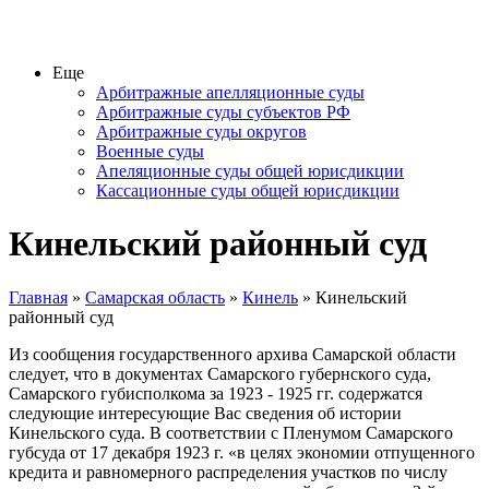
Еще
Арбитражные апелляционные суды
Арбитражные суды субъектов РФ
Арбитражные суды округов
Военные суды
Апеляционные суды общей юрисдикции
Кассационные суды общей юрисдикции
Кинельский районный суд
Главная
»
Самарская область
»
Кинель
» Кинельский
районный суд
Из сообщения государственного архива Самарской области
следует, что в документах Самарского губернского суда,
Самар­ского губисполкома за 1923 - 1925 гг. содержатся
следующие интере­сующие Вас сведения об истории
Кинельского суда. В соответствии с Пленумом Самарского
губсуда от 17 декабря 1923 г. «в целях экономии отпущенного
кредита и равномерного распределе­ния участков по числу