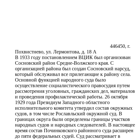
446450, г.
Похвистнево, ул. Лермонтова, д. 18 А
В 1933 году постановлением ВЦИК был организован
Сосновский район Средне-Волжского края. С
организацией района был создан Сосновский нарсуд,
который обслуживал все прилегающие к рай­ону села.
Основной функцией народного суда было
осуществление социалистического правосудия путем
рассмотрения уголовных, граждан­ских дел, материалов
и проведения профилактической работы. 26 октября
1929 года Президиум Западного областного
исполнительного комитета утвердил состав окружных
судов, в том числе Рославльский окружной суд. В
границах округа были определены границы участков
народных судов и народных следователей. В настоящее
время состав Починковского районного суда расширен
до пяти федеральных судей. Суд рассматривает в