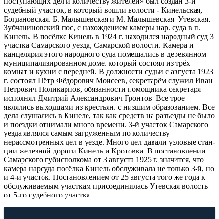
поступающих дел и количеству жителей» был соз­дан 3-й
судебный участок, в который вошли волости - Кинельская,
Богдановская, Б. Малышевская и М. Малышевская, Утевская,
Зубчаниновский пос, с нахождением камеры нар. суда в п.
Кинель. В посёлке Кинель в 1924 г. находился народный суд 3
участка Самарского уезда, Самарской волости. Камера и
канцелярия этого народно­го суда помещались в деревянном
муниципализированном доме, кото­рый состоял из трёх
комнат и кухни с передней. В должности судьи с августа 1923
г. состоял Пётр Фёдорович Мои­сеев, секретарём служил Иван
Петрович Поликарпов, обязанности по­мощника секретаря
исполнял Дмитрий Александрович Гронтов. Все трое
являлись выходцами из крестьян, с низшим образованием. Все
дела слушались в Кинеле, так как средств на разъезды не было
и поездки отнимали много времени. 3-й участок Самарского
уезда являлся самым загруженным по количеству
нерассмотренных дел в уезде. Много дел давали узловые стан­
ции железной дороги Кинель и Кротовка. В постановлении
Самарского губисполкома от 3 августа 1925 г. зна­чится, что
камера нарсуда посёлка Кинель обслуживала не только 3-й, но
и 4-й участок. Постановлением от 25 августа того же года к
обслуживае­мым участкам присоединилась Утевская волость
от 5-го судебного участ­ка.