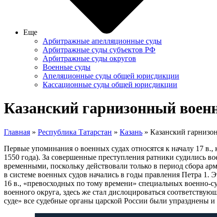
Еще
Арбитражные апелляционные суды
Арбитражные суды субъектов РФ
Арбитражные суды округов
Военные суды
Апеляционные суды общей юрисдикции
Кассационные суды общей юрисдикции
Казанский гарнизонный воен
Главная
»
Республика Татарстан
»
Казань
» Казанский гарнизо
Первые упоминания о военных судах относятся к началу 17 в.,
1550 года). За совершенные преступления ратники судились во
временными, поскольку действовали только в период сбора ар
в системе военных судов начались в годы правления Петра 1.
16 в., «превосходных по тому времени» специальных военно-с
военного округа, здесь же стал дислоцироваться соответству
суде» все судебные органы царской России были упразднены и 