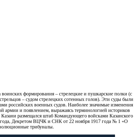
ва воинских формирования – стрелецкие и пушкарские полки (с
стрельцов – судом стрелецких сотенных голов). Эти суды были
зами российских военных судов. Наиболее значимые изменения
ной армии и появлением, выражаясь терминологией историков
 г. Казани размещался штаб Командующего войсками Казанского
 года, Декретом ВЦЧК и СНК от 22 ноября 1917 года № 1 «О
революционные трибуналы.