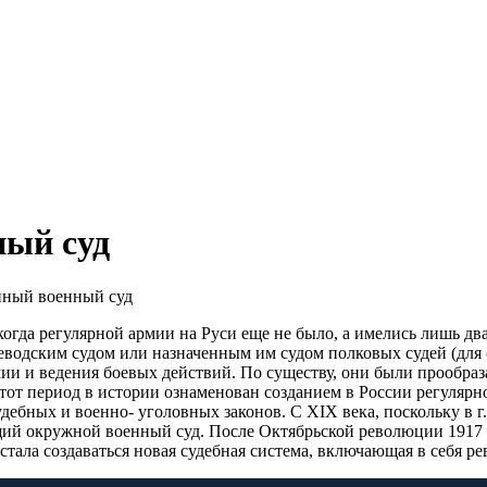
ный суд
нный военный суд
 когда регулярной армии на Руси еще не было, а имелись лишь д
еводским судом или назначенным им судом полковых судей (для 
мии и ведения боевых действий. По существу, они были прообра
 Этот период в истории ознаменован созданием в России регуляр
удебных и военно- уголовных законов. С XIX века, поскольку в
ющий окружной военный суд. После Октябрьской революции 1917
стала создаваться новая судебная система, включающая в себя 