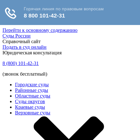
Перейти к основному содержанию
Суды России
Справочный сайт
Подать в суд онлайн
Юридическая консультация
8 (800) 101-42-31
(звонок бесплатный)
Городские суды
Районные суды
Областные суды
Суды округов
Краевые суды
Верховные суды