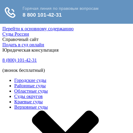
Перейти к основному содержанию
Суды России
Справочный сайт
Подать в суд онлайн
Юридическая консультация
8 (800) 101-42-31
(звонок бесплатный)
Городские суды
Районные суды
Областные суды
Суды округов
Краевые суды
Верховные суды