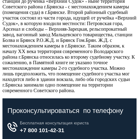
станции до ручейка «Верхний Судок» - ныне территория
Советского района г.Брянска - с местонахождением камеры
(помещения суда) в г.Брянске. Второй районный судебный
участок состоял из части города, идущей от ручейка «Верхний
Судок», в которую входили местности: Петровская гора,
Арсенал и слободы – Верхняя-Зарецкая, рельсопрокатный
завод, вагонный завод Мальцевского товарищества, станции
Болва и Брянск Р.О.Ж.Д. и Брянск Гом.Брян. Ж.Д. с
местонахождением камеры в г.Брянске. Таким образом, к
началу XX века территория современного Володарского
района г.Брянска относилась ко второму судебному участку. К
сожалению, в Памятной книге не указано точное
местонахождение камеры 2-го судебного участка. Можно
лишь предположить, что помещение судебного участка мог
находится либо в здании вокзала, либо оба городских судьи
г.Брянска занимали одно помещение на территории
современного Советского района.