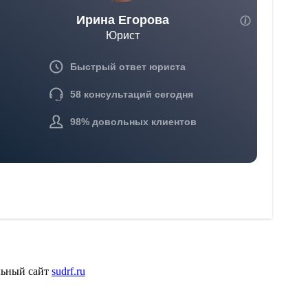
льный сайт
sudrf.ru