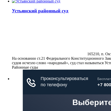
Устьянский районный суд
165210, п. Окт
На основании ст.21 Федерального Конституционного Зак
судов исчезло слово «народный», суд стал называться Ус
Районные суды