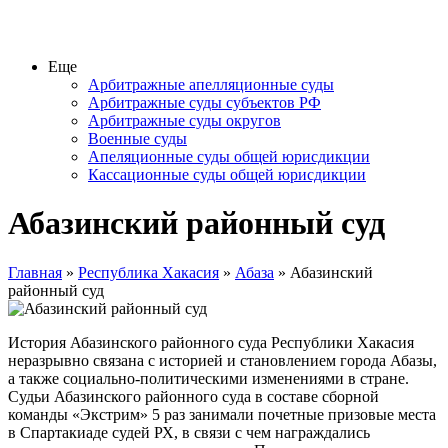
Еще
Арбитражные апелляционные суды
Арбитражные суды субъектов РФ
Арбитражные суды округов
Военные суды
Апеляционные суды общей юрисдикции
Кассационные суды общей юрисдикции
Абазинский районный суд
Главная
»
Республика Хакасия
»
Абаза
» Абазинский
районный суд
История Абазинского районного суда Республики Хакасия
неразрывно связана с историей и становлением города Абазы,
а также социально-политическими изменениями в стране.
Судьи Абазинского районного суда в составе сборной
команды «Экстрим» 5 раз занимали почетные призовые места
в Спартакиаде судей РХ, в связи с чем награждались